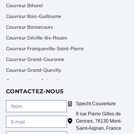
Couvreur Bihorel
Couvreur Bois-Guillaume
Couvreur Bonsecours
Couvreur Déville-lès-Rouen
Couvreur Franqueville-Saint-Pierre
Couvreur Grand-Couronne
Couvreur Grand-Quevilly
Couvreur Mont-Saint-Aignan
CONTACTEZ-NOUS
Couvreur Petit-Quevilly
Couvreur Saint-Étienne-du-Rouvray
Specht Couverture
Couvreur Sotteville-lès-Rouen
8 rue Pierre Gilles de
Gennes
,
76130
Mont-
Saint-Aignan
,
France