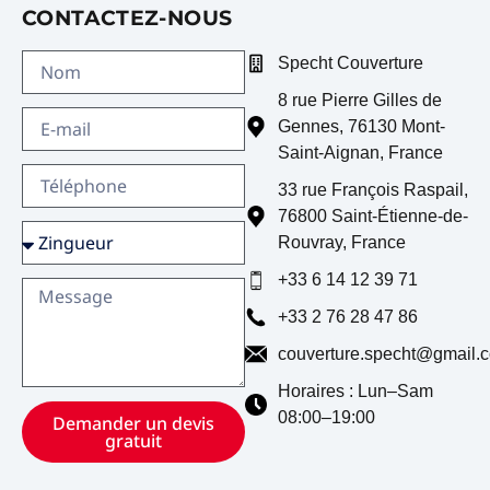
CONTACTEZ-NOUS
Couvreur Petit-Quevilly
Couvreur Saint-Étienne-du-Rouvray
Specht Couverture
Couvreur Sotteville-lès-Rouen
8 rue Pierre Gilles de
Gennes
,
76130
Mont-
Saint-Aignan
,
France
33 rue François Raspail
,
76800
Saint-Étienne-de-
Rouvray
,
France
+33 6 14 12 39 71
+33 2 76 28 47 86
couverture.specht@gmail.
Horaires : Lun–Sam
08:00–19:00
Demander un devis
gratuit