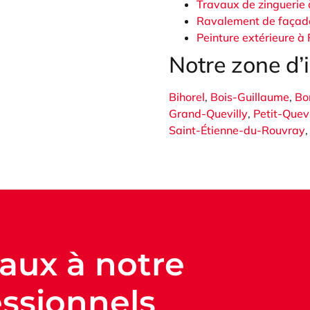
Travaux de zinguerie
Ravalement de façad
Peinture extérieure à
Notre zone d’
Bihorel
,
Bois-Guillaume
,
Bo
Grand-Quevilly
,
Petit-Quevi
Saint-Étienne-du-Rouvray
vaux à notre
ssionnels