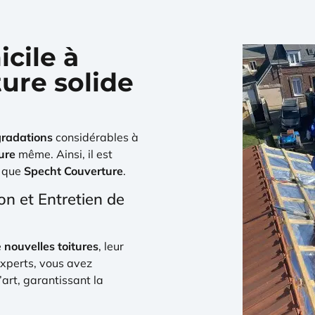
cile à
ure solide
radations
considérables à
ure
même. Ainsi, il est
l que
Specht Couverture
.
on et Entretien de
e
nouvelles toitures
, leur
experts, vous avez
’art, garantissant la