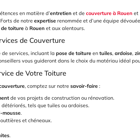
étences en matière d’
entretien
et de
couverture à Rouen
et 
. Forts de notre
expertise
renommée et d’une équipe dévouée, 
de toiture
à
Rouen
et aux alentours.
vices de Couverture
e services, incluant la
pose de toiture
en
tuiles
,
ardoise
,
zi
conseillers vous guideront dans le choix du matériau idéal po
vice de Votre Toiture
couverture
, comptez sur notre
savoir-faire
:
ment
de vos projets de construction ou rénovation.
détériorés, tels que tuiles ou ardoises.
ti-mousse
.
outtières et chéneaux.
ites
.