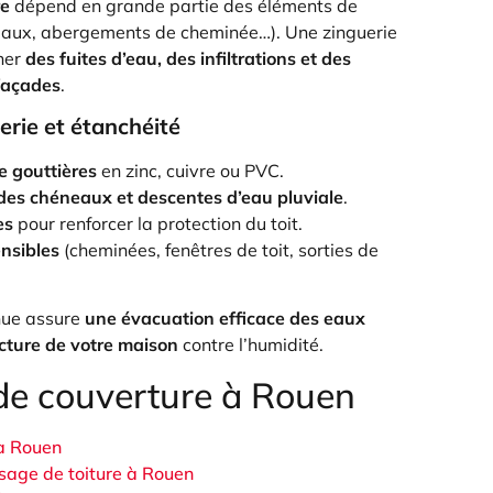
re
dépend en grande partie des éléments de
neaux, abergements de cheminée…). Une zinguerie
ner
des fuites d’eau, des infiltrations et des
façades
.
erie et étanchéité
 gouttières
en zinc, cuivre ou PVC.
 des chéneaux et descentes d’eau pluviale
.
es
pour renforcer la protection du toit.
ensibles
(cheminées, fenêtres de toit, sorties de
nue assure
une évacuation efficace des eaux
ucture de votre maison
contre l’humidité.
de couverture à Rouen
 à Rouen
age de toiture à Rouen