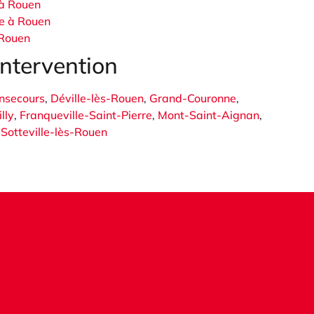
 à Rouen
e à Rouen
 Rouen
intervention
nsecours
,
Déville-lès-Rouen
,
Grand-Couronne
,
lly
,
Franqueville-Saint-Pierre
,
Mont-Saint-Aignan
,
,
Sotteville-lès-Rouen