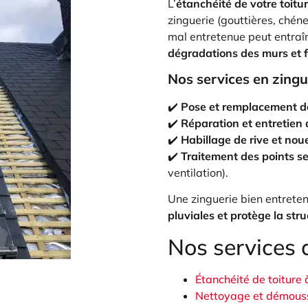
L’
étanchéité de votre toitu
zinguerie (gouttières, ché
mal entretenue peut entraî
dégradations des murs et 
Nos services en zingu
✔️
Pose et remplacement de
✔️
Réparation et entretien
✔️
Habillage de rive et nou
✔️
Traitement des points s
ventilation).
Une zinguerie bien entrete
pluviales et protège la str
Nos services 
Étanchéité de toiture
Nettoyage et démouss