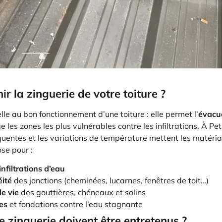
ir la zinguerie de votre toiture ?
lle au bon fonctionnement d’une toiture : elle permet l’
évacua
 les zones les plus vulnérables contre les infiltrations. À Pet
réquentes et les variations de température mettent les matéri
se pour :
 infiltrations d’eau
éité
des jonctions (cheminées, lucarnes, fenêtres de toit…)
de vie
des gouttières, chéneaux et solins
es
et fondations contre l’eau stagnante
 zinguerie doivent être entretenus ?