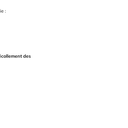
e :
écollement des