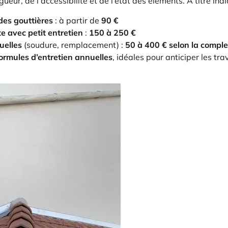
eur, de l’accessibilité et de l’état des éléments. À titre indic
des gouttières
: à partir de
90 €
e avec petit entretien
:
150 à 250 €
uelles
(soudure, remplacement) :
50 à 400 € selon la comple
ormules d’entretien annuelles
, idéales pour anticiper les tr