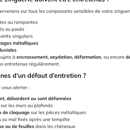
tervenons sur tous les composants sensibles de votre zingueri
es ou rampantes
és ou posés
oints singuliers
îtages métalliques
luviales
sujets à
encrassement, oxydation, déformation
, ou encore
d
as entretenus régulièrement.
gnes d’un défaut d’entretien ?
 vous alerter :
ent, débordent ou sont déformées
sur les murs ou plafonds
ou de cloquage
sur les pièces métalliques
s
ou mal fixés après une tempête
e ou de feuilles
dans les chéneaux