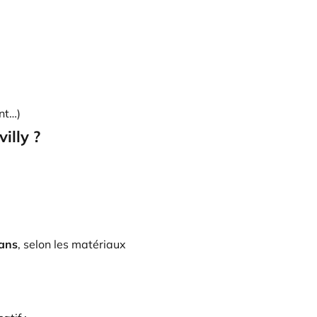
nt…)
illy ?
 ans
, selon les matériaux