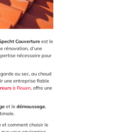
Specht Couverture
est le
ne rénovation, d’une
xpertise nécessaire pour
us garde au sec, au chaud
ir une entreprise fiable
reurs
à Rouen
, offre une
ge
et le
démoussage
,
timale.
e
et comment choisir le
u que vous envisagiez