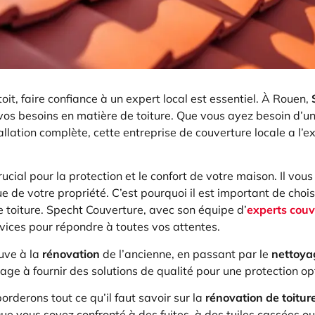
toit, faire confiance à un expert local est essentiel. À Rouen,
vos besoins en matière de toiture. Que vous ayez besoin d’u
allation complète, cette entreprise de couverture locale a l’e
rucial pour la protection et le confort de votre maison. Il vo
ue de votre propriété. C’est pourquoi il est important de chois
 toiture. Specht Couverture, avec son équipe d’
experts couv
ces pour répondre à toutes vos attentes.
uve à la
rénovation
de l’ancienne, en passant par le
nettoya
ge à fournir des solutions de qualité pour une protection op
orderons tout ce qu’il faut savoir sur la
rénovation de toitur
e vous soyez confronté à des fuites, à des tuiles cassées o