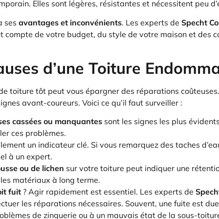
mporain. Elles sont légères, résistantes et nécessitent peu d’
a ses
avantages et inconvénients
. Les experts de
Specht Co
nt compte de votre budget, du style de votre maison et des c
Causes d’une Toiture Endomm
 de toiture tôt peut vous épargner des réparations coûteuses
ignes avant-coureurs. Voici ce qu’il faut surveiller :
oises cassées ou manquantes
sont les signes les plus évidents
éler ces problèmes.
ement un indicateur clé. Si vous remarquez des taches d’eau 
el à un expert.
usse ou de lichen
sur votre toiture peut indiquer une rétenti
es matériaux à long terme.
oit fuit
? Agir rapidement est essentiel. Les experts de
Spech
fectuer les réparations nécessaires. Souvent, une fuite est due
lèmes de zinguerie ou à un mauvais état de la sous-toitur